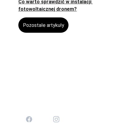
Co warto sprawdzić w instalacji 
fotowoltaicznej dronem?
Pozostałe artykuły
Kontakt
Masz pytania? Napisz lub zadzwoń do nas.
EMAIL
biuro@2k-dron.pl
TELEFON
+48 502 997 007